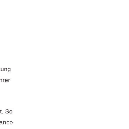
tung
hrer
t. So
lance